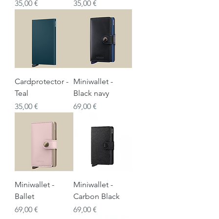
Prix
Prix
35,00 €
35,00 €
Cardprotector -
Miniwallet -
Teal
Black navy
Prix
Prix
35,00 €
69,00 €
Miniwallet -
Miniwallet -
Ballet
Carbon Black
Prix
Prix
69,00 €
69,00 €