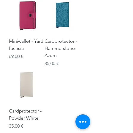
Miniwallet - Yard
Cardprotector -
fuchsia
Hammerstone
Azure
Prix
69,00 €
Prix
35,00 €
Cardprotector -
Powder White
Prix
35,00 €