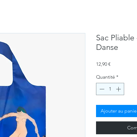
Sac Pliable
Danse
Prix
12,90 €
Quantité
*
Ajouter au panie
Com