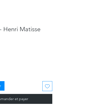
 - Henri Matisse
r
mander et payer