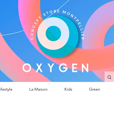
OXYGEN
ncept Store
/
Montpellier
ifestyle
La Maison
Kids
Green