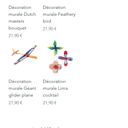
Décoration
Décoration
murale Dutch
murale Feathery
masters
bird
bouquet
Prix
21,90 €
Prix
21,90 €
Décoration
Décoration
murale Géant
murale Lima
glider plane
cocktail
Prix
Prix
21,90 €
21,90 €