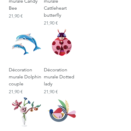
murale Candy
murale
Bee
Cattleheart
butterfly
Prix
21,90 €
Prix
21,90 €
Décoration
Décoration
murale Dolphin
murale Dotted
couple
lady
Prix
Prix
21,90 €
21,90 €