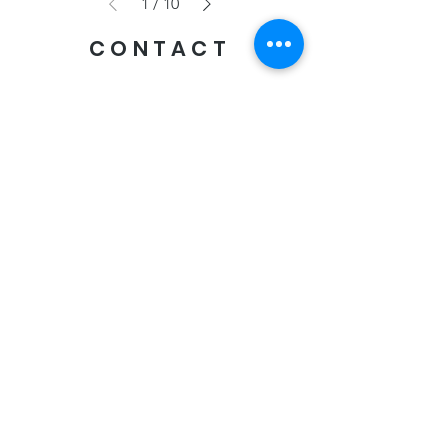
1
/
10
CONTACT
Envoyer
Livraison offerte
des 60€ d'achat
Paiement sécurisé
CB, Visa, Mastercard, Paypal
Retrait "Click & Collect"
en boutique:
Oxygen