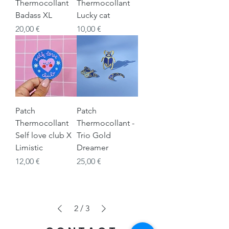
Thermocollant
Thermocollant
Badass XL
Lucky cat
Prix
Prix
20,00 €
10,00 €
Patch
Patch
Thermocollant
Thermocollant -
Self love club X
Trio Gold
Limistic
Dreamer
Prix
Prix
12,00 €
25,00 €
2
/
3