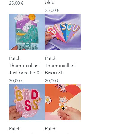
bleu
Prix
25,00 €
Prix
25,00 €
Patch
Patch
Thermocollant
Thermocollant
Just breathe XL
Bisou XL
Prix
Prix
20,00 €
20,00 €
Patch
Patch