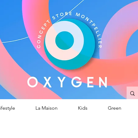
OXYGEN
ncept Store
/
Montpellier
ifestyle
La Maison
Kids
Green