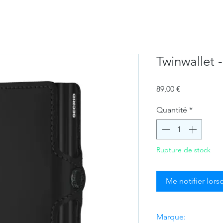
Twinwallet 
Prix
89,00 €
Quantité
*
Rupture de stock
Me notifier lors
Marque: