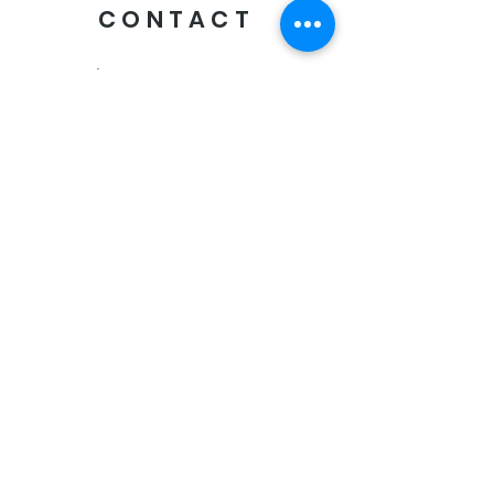
CONTACT
Envoyer
Livraison offerte
des 60€ d'achat
Paiement sécurisé
CB, Visa, Mastercard, Paypal
Retrait "Click & Collect"
en boutique:
Oxygen
13 rue de l'ancien courrier
34000 Montpellier