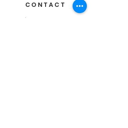
CONTACT
Envoyer
Livraison offerte
des 60€ d'achat
Paiement sécurisé
CB, Visa, Mastercard, Paypal
Retrait "Click & Collect"
en boutique:
Oxygen
13 rue de l'ancien courrier
34000 Montpellier