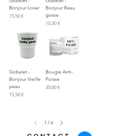
Gobelet -
Gobelet -
Bonjour Lover
Bonjour Beau
gosse
Prix
15,50 €
Prix
15,50 €
Gobelet -
Bougie Anti-
Bonjour Vieille
Poisse
peau
Prix
35,00 €
Prix
15,50 €
1
/
6