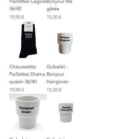
Paillettes Cagole
Bonjour Ma
36/40
gâtée
Prix
Prix
19,90 €
15,50 €
Chaussettes
Gobelet -
Paillettes Drama
Bonjour
queen 36/40
Hangover
Prix
Prix
19,90 €
15,50 €