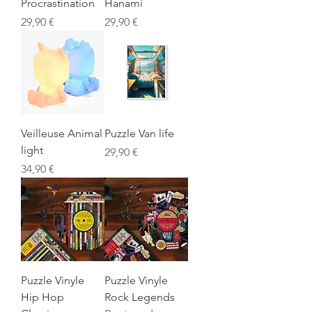
Procrastination
Hanami
Prix
Prix
29,90 €
29,90 €
Veilleuse Animal
Puzzle Van life
light
Prix
29,90 €
Prix
34,90 €
Puzzle Vinyle
Puzzle Vinyle
Hip Hop
Rock Legends