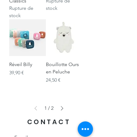
Classics
Rupture de
Rupture de
stock
stock
Réveil Billy
Bouillotte Ours
en Peluche
Prix
39,90 €
Prix
24,50 €
1
/
2
CONTACT