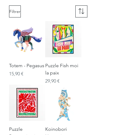
Filtrer
Totem - Pegasus
Puzzle Fish moi
la paix
Prix
15,90 €
Prix
29,90 €
Puzzle
Koinobori