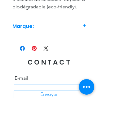
biodégradable (eco-friendly).
Marque:
Coucou Suzette
CONTACT
Envoyer
Livraison offerte
des 60€ d'achat