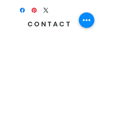
CONTACT
Envoyer
Livraison offerte
des 60€ d'achat
Paiement sécurisé
CB, Visa, Mastercard, Paypal
Retrait "Click & Collect"
en boutique: