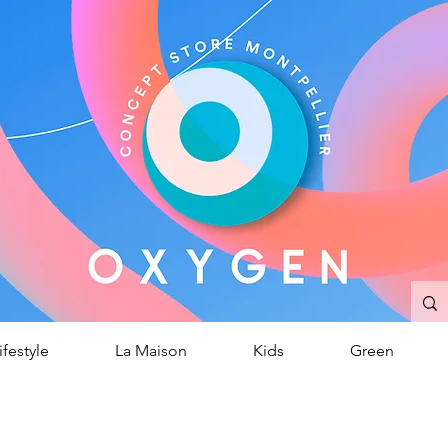
OXYGEN
ncept Store
/
Montpellier
ifestyle
La Maison
Kids
Green