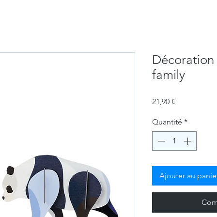
Décoration
family
Prix
21,90 €
Quantité
*
Ajouter au panie
Com