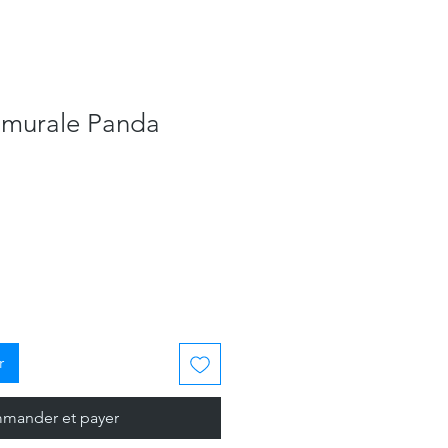
 murale Panda
r
mander et payer