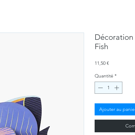
Décoration 
Fish
Prix
11,50 €
Quantité
*
Ajouter au panie
Com