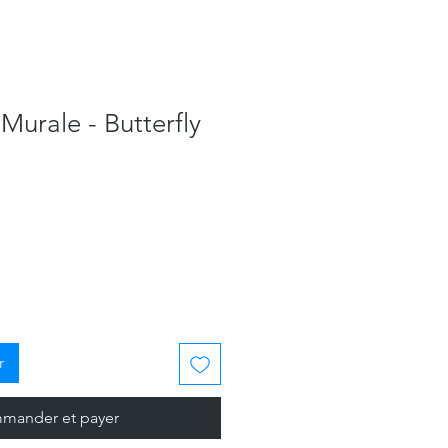
Murale - Butterfly
r
mander et payer