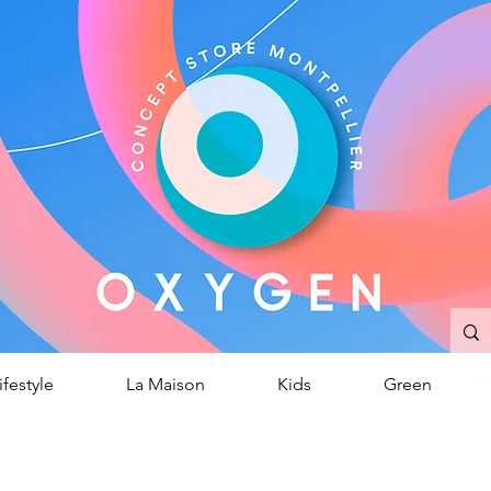
OXYGEN
ncept Store
/
Montpellier
ifestyle
La Maison
Kids
Green